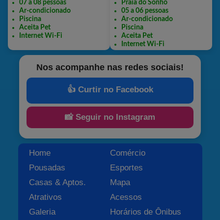
Nos acompanhe nas redes sociais!
👍 Curtir no Facebook
📸 Seguir no Instagram
Home
Comércio
Pousadas
Esportes
Casas & Aptos.
Mapa
Atrativos
Acessos
Galeria
Horários de Ônibus