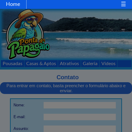
Home
Home
Gastronomia
Comércio
Esportes
Mapa
Acessos
Pousadas
Casas & Aptos
Atrativos
Galeria
Vídeos
Passeios
Contato
Contato
Para entrar em contato, basta preencher o formulário abaixo e
enviar.
Nome:
E-mail:
Assunto: