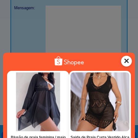
Mensagem:
Enviar Mensagem
Outras formas de contato:
Fone/Whats:
(48) 99602 4705
E-mail:
webmaster@pontadopapagaio.com